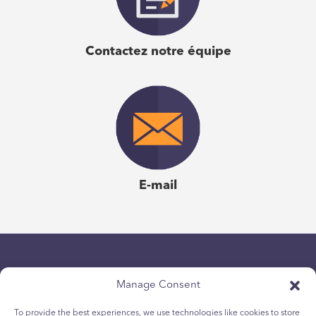
les experts d'Emergenetics ont un impact qui change la
donne pour nos participants au programme de l'Autorité
Contactez notre équipe
éducative. Les connaissances uniques, la compréhension
solide et perspicace de nos propres préférences et
forces en matière de pensée et de comportement
transformeront la façon dont nous communiquons avec
nos équipes et la façon dont nous soutenons une culture
positive de haute performance dans toute l'organisation. "
E-mail
Dr. Elaine O'Neill
| Développement organisationnel &
amp; Partenaire d'apprentissage, autorité scolaire
Manage Consent
To provide the best experiences, we use technologies like cookies to store