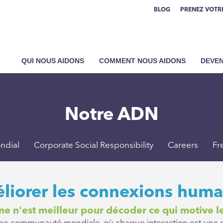
BLOG
PRENEZ VOTRE
QUI NOUS AIDONS
COMMENT NOUS AIDONS
DEVEN
Notre ADN
ndial
Corporate Social Responsibility
Careers
Fr
liorer les connexions huma
e n'est meilleur pour décoder ce qui motive l