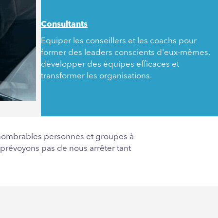
Consultants
Equiper les conseillers et les coachs pour
former des leaders conscients d'eux-mêmes,
développer des équipes efficaces et
transformer les organisations.
d'innombrables personnes et groupes à
prévoyons pas de nous arrêter tant