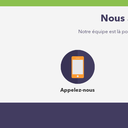
respecter; comme
Nous 
Charles E. 
Notre équipe est là p
«Emergenetics a été
respecter; comme
Charles E. 
Appelez-nous