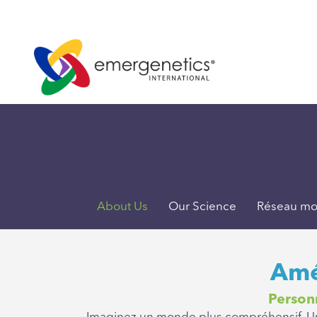
About Us
Our Science
Réseau mo
Amé
Personn