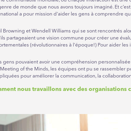
e communauté mondiale, où chaque interaction est une o
enre de monde que nous avons toujours imaginé. Et c’est 
ernational a pour mission d'aider les gens à comprendre
 Browning et Wendell Williams qui se sont rencontrés alors 
u'ils partageaient une vision commune pour créer une évalua
tementales (révolutionnaires à l'époque!) Pour aider les in
les gens pouvaient avoir une compréhension personnalisée d
elier Meeting of the Minds, les équipes ont pu se rassemble
pliquées pour améliorer la communication, la collaboratio
ent nous travaillons avec des organisations 