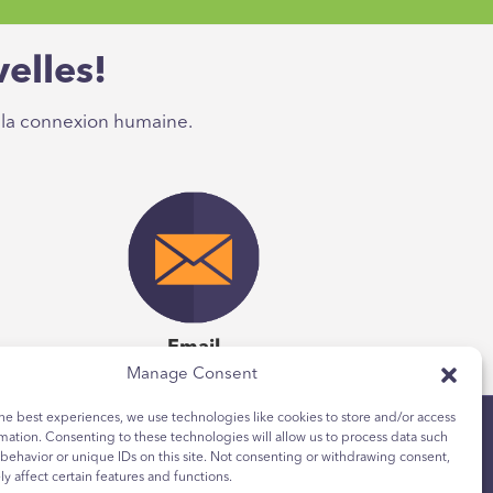
x communiquer; et
elles!
axby Chambliss
 la connexion humaine.
s sommes; comment se
x communiquer; et
axby Chambliss
Email
Manage Consent
he best experiences, we use technologies like cookies to store and/or access
mation. Consenting to these technologies will allow us to process data such
behavior or unique IDs on this site. Not consenting or withdrawing consent,
y affect certain features and functions.