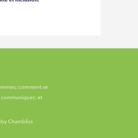
ité et inclusion.
s sommes; comment se
x communiquer; et
axby Chambliss
s sommes; comment se