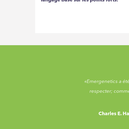
langage basé sur les points forts.
«Emergenetics a été
respecter; comme
Charles E. 
«Emergenetics a été