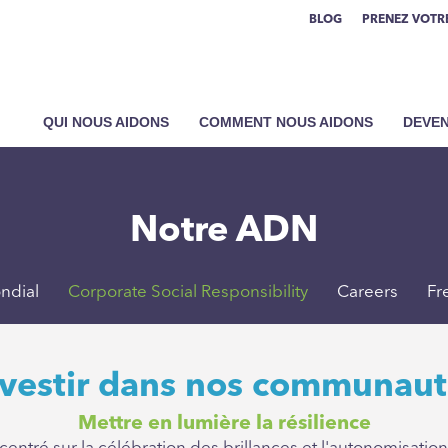
BLOG
PRENEZ VOTRE
QUI NOUS AIDONS
COMMENT NOUS AIDONS
DEVEN
Notre ADN
ndial
Corporate Social Responsibility
Careers
Fr
nvestir dans nos communaut
Mettre en lumière la résilience