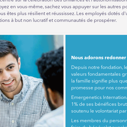
centré sur la célébration des brillances et l'autonomisat
royez en vous-même, sachez vous appuyer sur les autres p
vous êtes plus résilient et réussissez. Les employés dotés d
ations à but non lucratif et communautés de prospérer.
Nous adorons redonner
Depuis notre fondation, l
valeurs fondamentales gr
la famille signifie plus q
promesse pour nos commu
Emergenetics Internation
1% de ses bénéfices bruts
soutenu le volontariat par
Les membres du personne