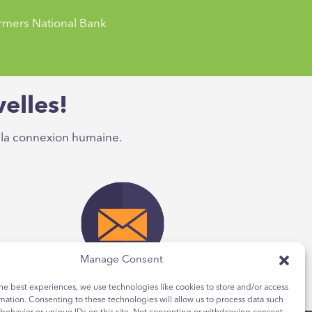
armers National Bank
croyable de voir
antage est peut-être
elles!
permet d'être une
 la connexion humaine.
armers National Bank
croyable de voir
antage est peut-être
permet d'être une
Manage Consent
E-mail
he best experiences, we use technologies like cookies to store and/or access
mation. Consenting to these technologies will allow us to process data such
armers National Bank