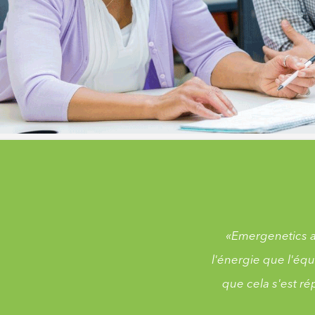
«Emergenetics a
l'énergie que l'équ
que cela s'est r