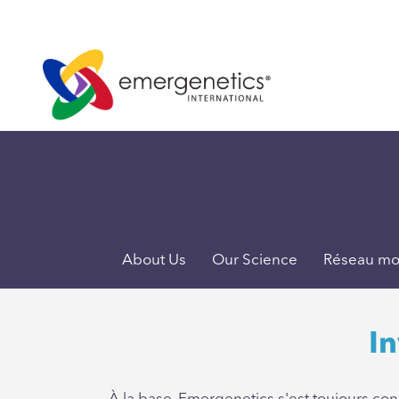
About Us
Our Science
Réseau mo
I