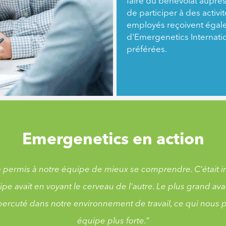
faire du bénévolat auprès 
de participer à des activi
employés reçoivent égal
d'Emergenetics Internatio
préférées.
Emergenetics en action
 permis à notre équipe de mieux se comprendre. C'était in
ipe avait en voyant le cerveau de l'autre. Le plus grand av
épercuté dans notre environnement de travail, ce qui nous 
équipe plus forte.”