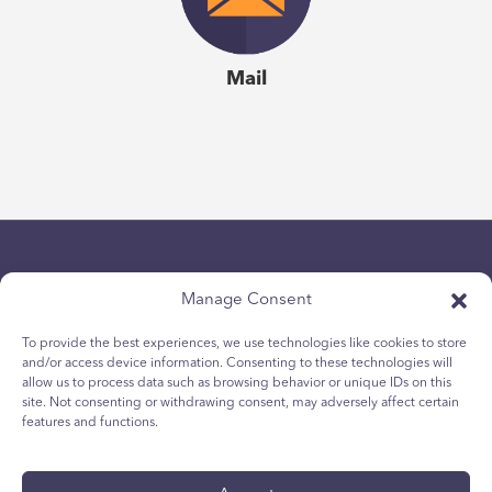
Mail
Manage Consent
To provide the best experiences, we use technologies like cookies to store
and/or access device information. Consenting to these technologies will
Politique de confidentialité
allow us to process data such as browsing behavior or unique IDs on this
site. Not consenting or withdrawing consent, may adversely affect certain
Politique relative aux cookies des jeunes
features and functions.
Politique de Cookies
Termes et Conditions